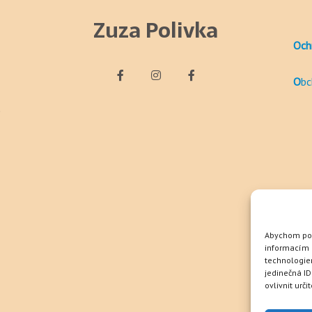
Zuza Polivka
Och
O
bc
)
Abychom posk
informacím o
technologie
jedinečná I
ovlivnit urči