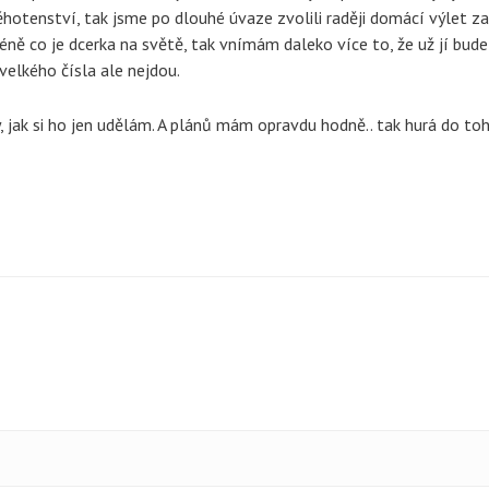
ěhotenství, tak jsme po dlouhé úvaze zvolili raději domácí výlet z
méně co je dcerka na světě, tak vnímám daleko více to, že už jí bude
velkého čísla ale nejdou.
ý, jak si ho jen udělám. A plánů mám opravdu hodně.. tak hurá do toh