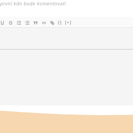
{}
[+]