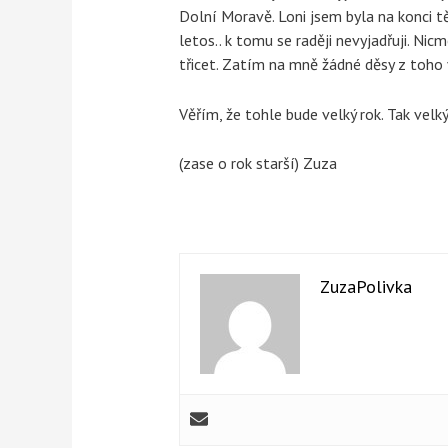
Dolní Moravě. Loni jsem byla na konci t
letos.. k tomu se raději nevyjadřuji. Nic
třicet. Zatím na mně žádné děsy z toho 
Věřím, že tohle bude velký rok. Tak velk
(zase o rok starší) Zuza
ZuzaPolivka