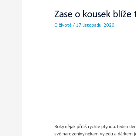
Zase o kousek blíže 
O životě
/
17 listopadu, 2020
Roky nějak příliš rychle plynou. Jeden d
své narozeniny někam vyjedu a dárkem je