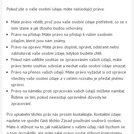
Pokud jde o vaše osobní údaje, máte následující práva:
Máte právo vědět, proč jsou vaše osobní údaje potřebné, co se s
nimi stane a jak dlouho budou uchovány.
Právo na přístup: Máte právo na přístup k vašim osobním
údajům, které jsou nám známy.
Právo na opravu: Máte právo doplnit, opravit, odstranit nebo
zablokovat vaše osobní údaje, kdykoli budete chtít.
Pokud nám udělíte souhlas se zpracováním vašich údajů, máte
právo tento souhlas odvolat a nechat vaše osobní údaje smazat.
Právo na přenos vašich údajů: Máte právo vyžádat si od správce
všechny vaše osobní údaje a v celém rozsahu je předat jinému
správci.
Právo na námitku: proti zpracování vašich údajů můžete namítat.
Řídíme se tím, pokud neexistují oprávněné důvody ke
zpracování.
Pro uplatnění těchto práv nás prosím kontaktujte. Kontaktní údaje
najdete ve spodní části těchto Zásad používání souborů cookies.
Máte-li stížnost na to, jak nakládáme s vašimi údaji, rádi bychom se
o tom dozvěděli, ale máte také právo podat stížnost kontrolnímu